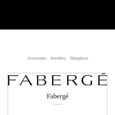
Accessories
Jewellery
Timepieces
Fabergé